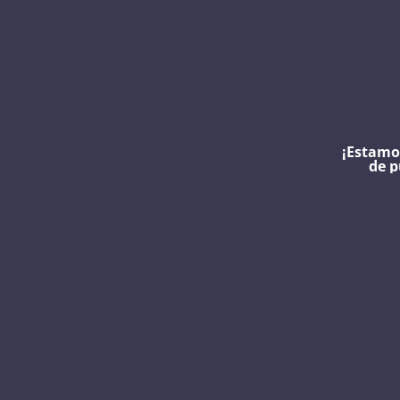
¡Estamo
de p