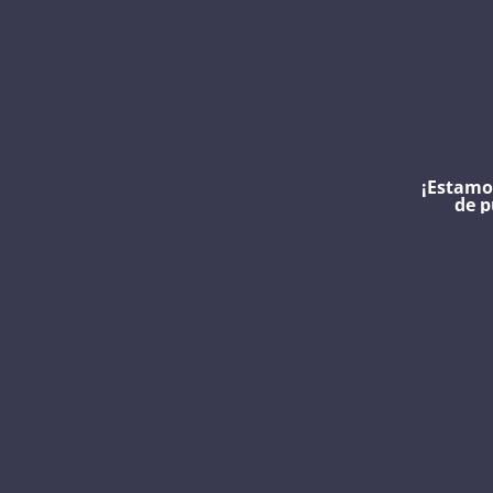
¡Estamo
de p